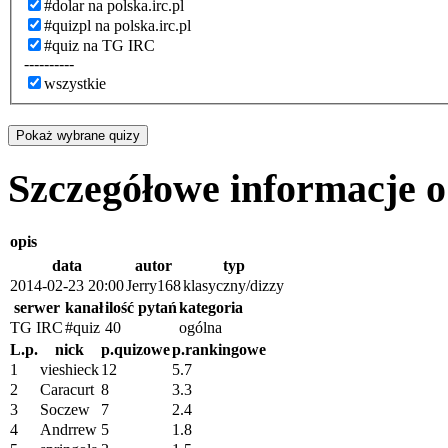
#dolar na polska.irc.pl
#quizpl na polska.irc.pl
#quiz na TG IRC
----------
wszystkie
Pokaż wybrane quizy
Szczegółowe informacje 
opis
data
autor
typ
2014-02-23 20:00
Jerry168
klasyczny/dizzy
serwer
kanał
ilość pytań
kategoria
TG IRC
#quiz
40
ogólna
L.p.
nick
p.quizowe
p.rankingowe
1
vieshieck
12
5.7
2
Caracurt
8
3.3
3
Soczew
7
2.4
4
Andrrew
5
1.8