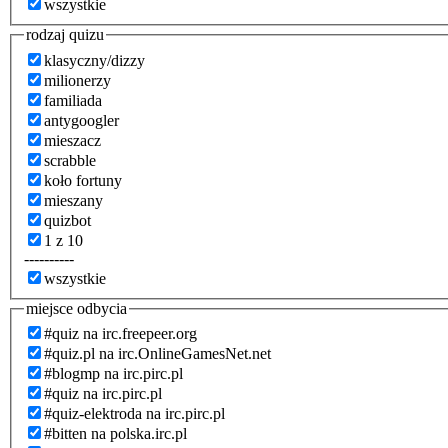
wszystkie
rodzaj quizu
klasyczny/dizzy
milionerzy
familiada
antygoogler
mieszacz
scrabble
koło fortuny
mieszany
quizbot
1 z 10
----------
wszystkie
miejsce odbycia
#quiz na irc.freepeer.org
#quiz.pl na irc.OnlineGamesNet.net
#blogmp na irc.pirc.pl
#quiz na irc.pirc.pl
#quiz-elektroda na irc.pirc.pl
#bitten na polska.irc.pl