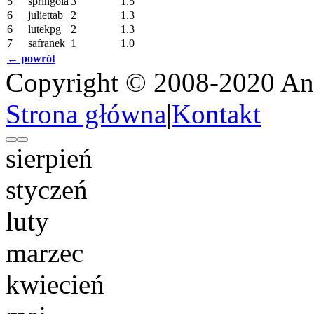
5
springola
3
1.5
6
juliettab
2
1.3
6
lutekpg
2
1.3
7
safranek
1
1.0
← powrót
Copyright © 2008-2020 An
Strona główna
|
Kontakt
sierpień
styczeń
luty
marzec
kwiecień