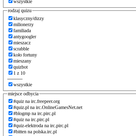
wszystkie
rodzaj quizu
klasyczny/dizzy
milionerzy
familiada
antygoogler
mieszacz
scrabble
koło fortuny
mieszany
quizbot
1 z 10
----------
wszystkie
miejsce odbycia
#quiz na irc.freepeer.org
#quiz.pl na irc.OnlineGamesNet.net
#blogmp na irc.pirc.pl
#quiz na irc.pirc.pl
#quiz-elektroda na irc.pirc.pl
#bitten na polska.irc.pl