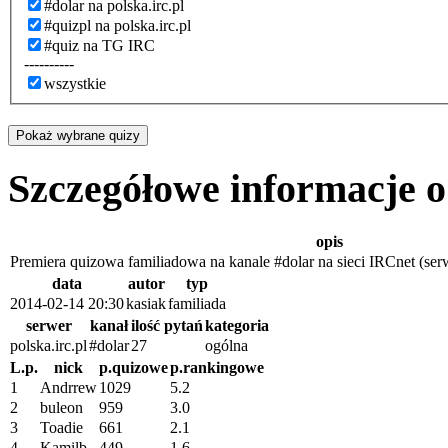
#dolar na polska.irc.pl
#quizpl na polska.irc.pl
#quiz na TG IRC
----------
wszystkie
Pokaż wybrane quizy
Szczegółowe informacje 
opis
Premiera quizowa familiadowa na kanale #dolar na sieci IRCnet (serwer
data
autor
typ
2014-02-14 20:30
kasiak
familiada
serwer
kanał
ilość pytań
kategoria
polska.irc.pl
#dolar
27
ogólna
L.p.
nick
p.quizowe
p.rankingowe
1
Andrrew
1029
5.2
2
buleon
959
3.0
3
Toadie
661
2.1
4
Kamilb
449
1.6